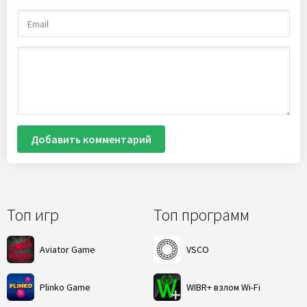
Добавить комментарий
Топ игр
Топ программ
Aviator Game
VSCO
Plinko Game
WIBR+ взлом Wi-Fi