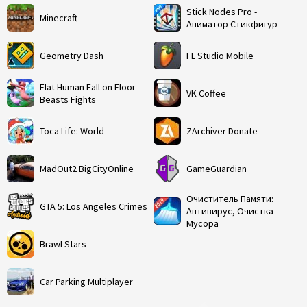
Stick Nodes Pro -
Minecraft
Аниматор Стикфигур
Geometry Dash
FL Studio Mobile
Flat Human Fall on Floor -
VK Coffee
Beasts Fights
Toca Life: World
ZArchiver Donate
MadOut2 BigCityOnline
GameGuardian
Очиститель Памяти:
GTA 5: Los Angeles Crimes
Антивирус, Очистка
Мусора
Brawl Stars
Car Parking Multiplayer