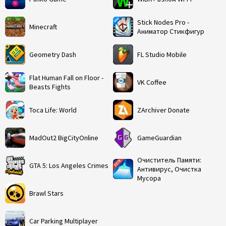
Stick Nodes Pro -
Minecraft
Аниматор Стикфигур
Geometry Dash
FL Studio Mobile
Flat Human Fall on Floor -
VK Coffee
Beasts Fights
Toca Life: World
ZArchiver Donate
MadOut2 BigCityOnline
GameGuardian
Очиститель Памяти:
GTA 5: Los Angeles Crimes
Антивирус, Очистка
Мусора
Brawl Stars
Car Parking Multiplayer