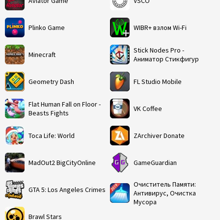
Aviator Game
VSCO
Plinko Game
WIBR+ взлом Wi-Fi
Stick Nodes Pro -
Minecraft
Аниматор Стикфигур
Geometry Dash
FL Studio Mobile
Flat Human Fall on Floor -
VK Coffee
Beasts Fights
Toca Life: World
ZArchiver Donate
MadOut2 BigCityOnline
GameGuardian
Очиститель Памяти:
GTA 5: Los Angeles Crimes
Антивирус, Очистка
Мусора
Brawl Stars