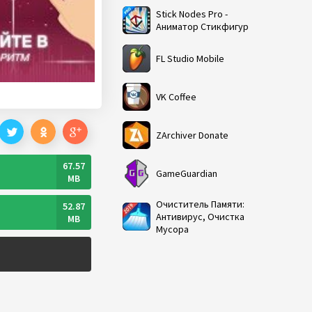
Stick Nodes Pro -
Аниматор Стикфигур
FL Studio Mobile
VK Coffee
ZArchiver Donate
67.57
GameGuardian
MB
Очиститель Памяти:
52.87
Антивирус, Очистка
MB
Мусора