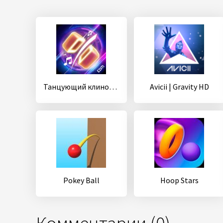
Танцующий клинок: электронная музыка и ритм
Avicii | Gravity HD
Pokey Ball
Hoop Stars