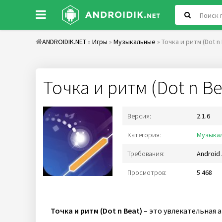
ANDROIDIK.NET
»
Игры
»
Музыкальные
» Точка и ритм (Dot n
Точка и ритм (Dot n Be
Версия:
2.1.6
Категория:
Музыка
Требования:
Android 
Просмотров:
5 468
Точка и ритм (Dot n Beat)
– это увлекательная 