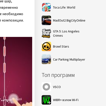
ие шар,
оевременно
Toca Life: World
ге необходимо
е композиции.
MadOut2 BigCityOnline
GTA 5: Los Angeles
Crimes
Brawl Stars
Car Parking Multiplayer
Топ программ
VSCO
WIBR+ взлом Wi-Fi