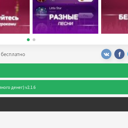
д бесплатно
ного денег) v2.1.6