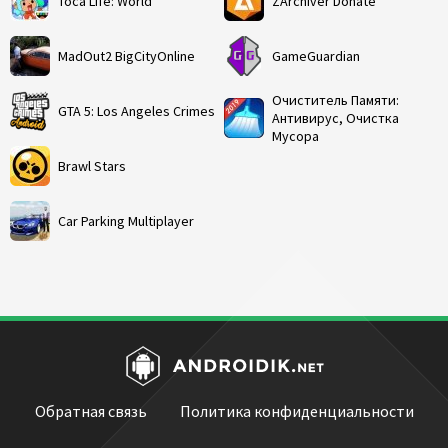
Toca Life: World
ZArchiver Donate
MadOut2 BigCityOnline
GameGuardian
Очиститель Памяти:
GTA 5: Los Angeles Crimes
Антивирус, Очистка
Мусора
Brawl Stars
Car Parking Multiplayer
Обратная связь
Политика конфиденциальности