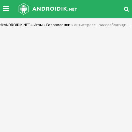
ANDROIDIK.NET
»
Игры
»
Головоломки
» Антистресс - расслабляющие игры-симуляторы