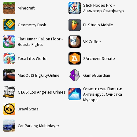
Stick Nodes Pro -
Minecraft
Аниматор Стикфигур
Geometry Dash
FL Studio Mobile
Flat Human Fall on Floor -
VK Coffee
Beasts Fights
Toca Life: World
ZArchiver Donate
MadOut2 BigCityOnline
GameGuardian
Очиститель Памяти:
GTA 5: Los Angeles Crimes
Антивирус, Очистка
Мусора
Brawl Stars
Car Parking Multiplayer