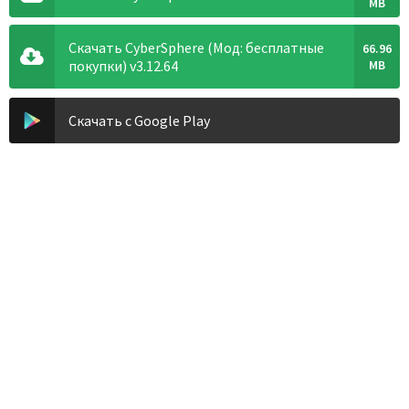
MB
Скачать CyberSphere (Мод: бесплатные
66.96
покупки) v3.12.64
MB
Скачать с Google Play