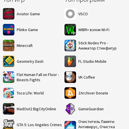
Aviator Game
VSCO
Plinko Game
WIBR+ взлом Wi-Fi
Stick Nodes Pro -
Minecraft
Аниматор Стикфигур
Geometry Dash
FL Studio Mobile
Flat Human Fall on Floor -
VK Coffee
Beasts Fights
Toca Life: World
ZArchiver Donate
MadOut2 BigCityOnline
GameGuardian
Очиститель Памяти:
GTA 5: Los Angeles Crimes
Антивирус, Очистка