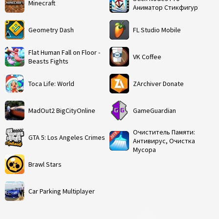
Minecraft
Аниматор Стикфигур
Geometry Dash
FL Studio Mobile
Flat Human Fall on Floor -
VK Coffee
Beasts Fights
Toca Life: World
ZArchiver Donate
MadOut2 BigCityOnline
GameGuardian
Очиститель Памяти:
GTA 5: Los Angeles Crimes
Антивирус, Очистка
Мусора
Brawl Stars
Car Parking Multiplayer