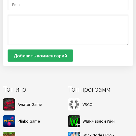
Добавить комментарий
Топ игр
Топ программ
Aviator Game
VSCO
Plinko Game
WIBR+ взлом Wi-Fi
Stick Nodes Pro -