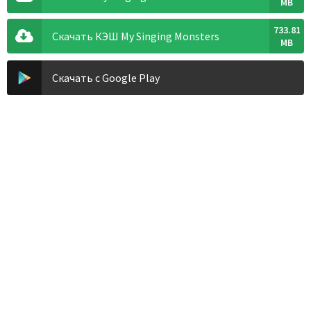
MB
733.81
Скачать КЭШ My Singing Monsters
MB
Скачать с Google Play