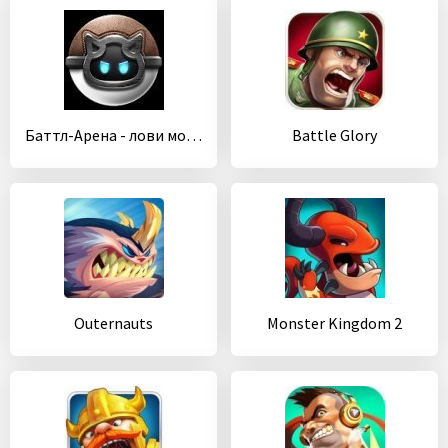
Баттл-Арена - лови монстров
Battle Glory
Outernauts
Monster Kingdom 2