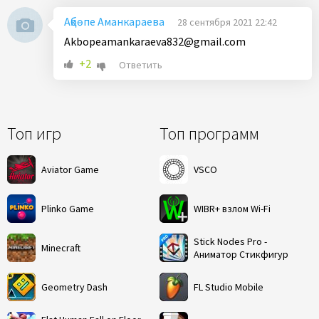
Ақбөпе Аманкараева
28 сентября 2021 22:42
Akbopeamankaraeva832@gmail.com
+2
Ответить
Топ игр
Топ программ
Aviator Game
VSCO
Plinko Game
WIBR+ взлом Wi-Fi
Stick Nodes Pro -
Minecraft
Аниматор Стикфигур
Geometry Dash
FL Studio Mobile