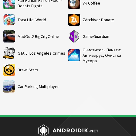
Flat Human Fall on Floor -
VK Coffee
Beasts Fights
Toca Life: World
ZArchiver Donate
MadOut2 BigCityOnline
GameGuardian
Очиститель Памяти:
GTA 5: Los Angeles Crimes
Антивирус, Очистка
Мусора
Brawl Stars
Car Parking Multiplayer