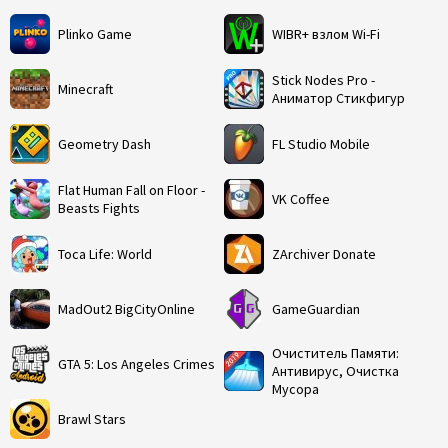
Plinko Game
WIBR+ взлом Wi-Fi
Stick Nodes Pro -
Minecraft
Аниматор Стикфигур
Geometry Dash
FL Studio Mobile
Flat Human Fall on Floor -
VK Coffee
Beasts Fights
Toca Life: World
ZArchiver Donate
MadOut2 BigCityOnline
GameGuardian
Очиститель Памяти:
GTA 5: Los Angeles Crimes
Антивирус, Очистка
Мусора
Brawl Stars