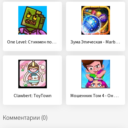
One Level: Стикмен побег из тюрьмы
Зума Эпическая - Marble Epic
Clawbert: ToyTown
Мошенник Том 4 - Он так хотел стать стилистом
Комментарии (0)