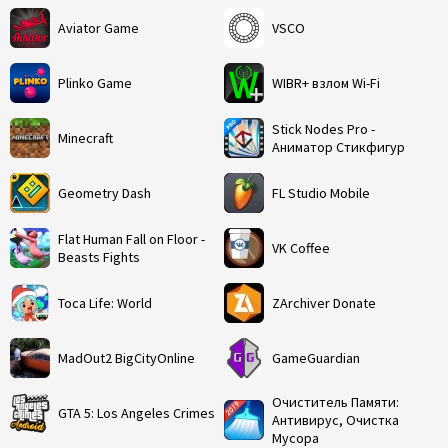
Aviator Game
VSCO
Plinko Game
WIBR+ взлом Wi-Fi
Stick Nodes Pro -
Minecraft
Аниматор Стикфигур
Geometry Dash
FL Studio Mobile
Flat Human Fall on Floor -
VK Coffee
Beasts Fights
Toca Life: World
ZArchiver Donate
MadOut2 BigCityOnline
GameGuardian
Очиститель Памяти:
GTA 5: Los Angeles Crimes
Антивирус, Очистка
Мусора