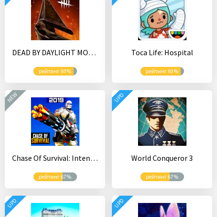
DEAD BY DAYLIGHT MOBILE - Multiplayer Horror Game
Toca Life: Hospital
рейтинг 93%
рейтинг 93%
NEW
UPD
Chase Of Survival: Intense Action Shooting War
World Conqueror 3
рейтинг 67%
рейтинг 67%
UPD
UPD