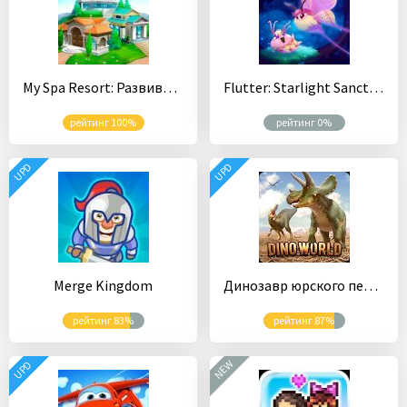
My Spa Resort: Развивайте, стройте, украшайте
Flutter: Starlight Sanctuary
рейтинг 100%
рейтинг 0%
UPD
UPD
Merge Kingdom
Динозавр юрского периода: Хищники
рейтинг 83%
рейтинг 87%
NEW
UPD