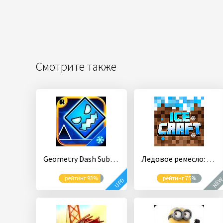
Смотрите также
Geometry Dash SubZero
Ледовое ремесло: ремесло и выживание
рейтинг 93%
рейтинг 75%
NE
UPD