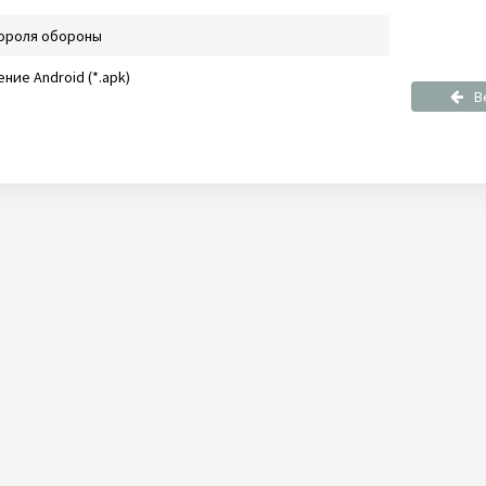
ороля обороны
ние Android (*.apk)
В