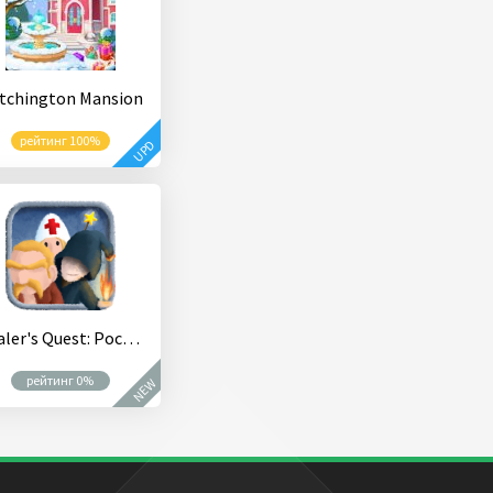
tchington Mansion
рейтинг 100%
UPD
Healer's Quest: Pocket Wand
рейтинг 0%
NEW