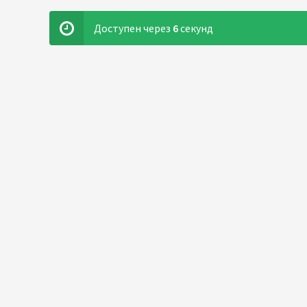
Доступен через
5
секунд