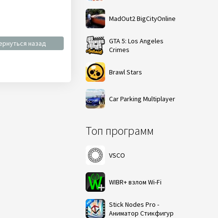
MadOut2 BigCityOnline
GTA 5: Los Angeles
ернуться назад
Crimes
Brawl Stars
Car Parking Multiplayer
Топ программ
VSCO
WIBR+ взлом Wi-Fi
Stick Nodes Pro -
Аниматор Стикфигур