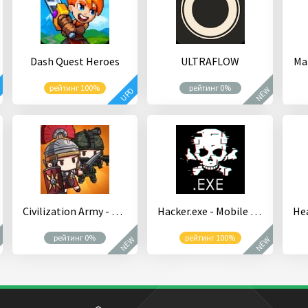
Dash Quest Heroes
ULTRAFLOW
Ma
рейтинг 100%
рейтинг 0%
NEW
D
UPD
Civilization Army - Merge Idle
Hacker.exe - Mobile Hacking Simulator
рейтинг 0%
рейтинг 100%
W
NEW
NEW