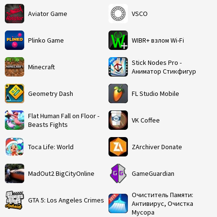
Aviator Game
VSCO
Plinko Game
WIBR+ взлом Wi-Fi
Stick Nodes Pro -
Minecraft
Аниматор Стикфигур
Geometry Dash
FL Studio Mobile
Flat Human Fall on Floor -
VK Coffee
Beasts Fights
Toca Life: World
ZArchiver Donate
MadOut2 BigCityOnline
GameGuardian
Очиститель Памяти:
GTA 5: Los Angeles Crimes
Антивирус, Очистка
Мусора