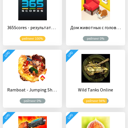
365Scores - результаты матчей Онлайн
Дом животных с головоломками
рейтинг 100%
рейтинг 0%
UPD
UPD
Ramboat - Jumping Shooter Game
Wild Tanks Online
рейтинг 0%
рейтинг 94%
UPD
UPD