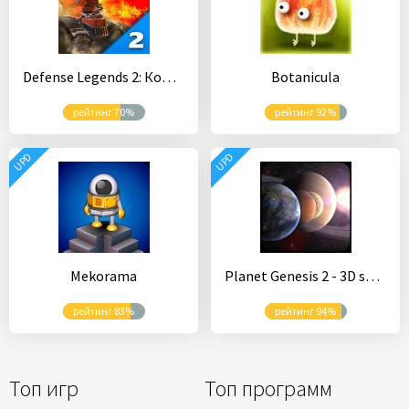
Defense Legends 2: Командир башня обороны
Botanicula
рейтинг 70%
рейтинг 92%
UPD
UPD
Mekorama
Planet Genesis 2 - 3D solar system sandbox
рейтинг 83%
рейтинг 94%
Топ игр
Топ программ