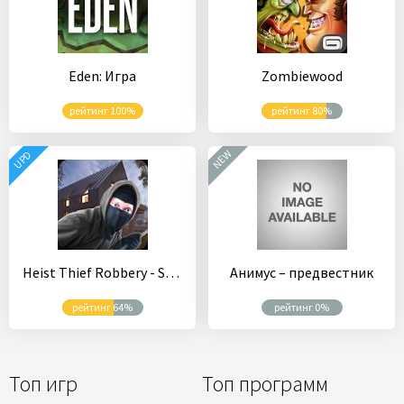
Eden: Игра
Zombiewood
рейтинг 100%
рейтинг 80%
NEW
UPD
Heist Thief Robbery - Sneak Simulator
Анимус – предвестник
рейтинг 64%
рейтинг 0%
Топ игр
Топ программ