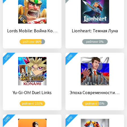
Lords Mobile: Война Королевств. Стратегия Cражений
Lionheart: Темная Луна
рейтинг 86%
рейтинг 0%
UPD
UPD
Yu-Gi-Oh! Duel Links
Эпоха Современности – Симулятор Президента
рейтинг 100%
рейтинг 65%
UPD
UPD