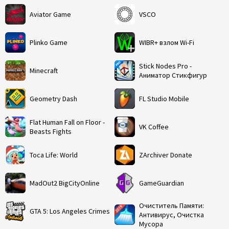
Aviator Game
VSCO
Plinko Game
WIBR+ взлом Wi-Fi
Stick Nodes Pro -
Minecraft
Аниматор Стикфигур
Geometry Dash
FL Studio Mobile
Flat Human Fall on Floor -
VK Coffee
Beasts Fights
Toca Life: World
ZArchiver Donate
MadOut2 BigCityOnline
GameGuardian
Очиститель Памяти:
GTA 5: Los Angeles Crimes
Антивирус, Очистка
Мусора