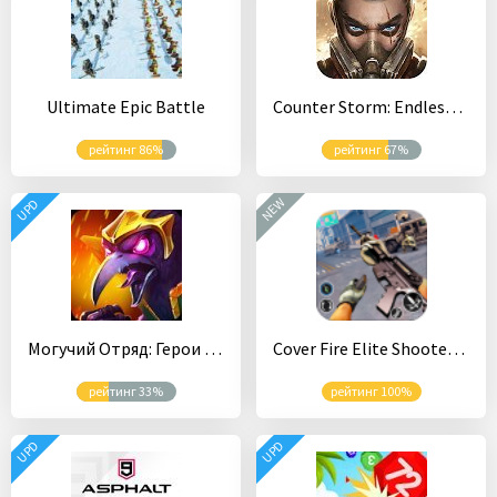
Ultimate Epic Battle
Counter Storm: Endless Combat
рейтинг 86%
рейтинг 67%
NEW
UPD
Могучий Отряд: Герои Войны
Cover Fire Elite Shooter – Free Shooting Games
рейтинг 33%
рейтинг 100%
UPD
UPD