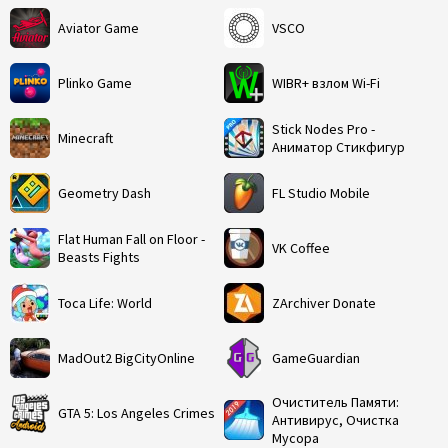
Aviator Game
VSCO
Plinko Game
WIBR+ взлом Wi-Fi
Stick Nodes Pro -
Minecraft
Аниматор Стикфигур
Geometry Dash
FL Studio Mobile
Flat Human Fall on Floor -
VK Coffee
Beasts Fights
Toca Life: World
ZArchiver Donate
MadOut2 BigCityOnline
GameGuardian
Очиститель Памяти:
GTA 5: Los Angeles Crimes
Антивирус, Очистка
Мусора