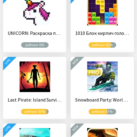
UNICORN: Раскраска по номерам и клеточкам Единорог
1010 Блок кирпич головоломка онлайн бесплатно
рейтинг 0%
рейтинг 81%
NEW
UPD
Last Pirate: Island Survival Выживание и пираты
Snowboard Party: World Tour Pro
рейтинг 93%
рейтинг 67%
NEW
UPD