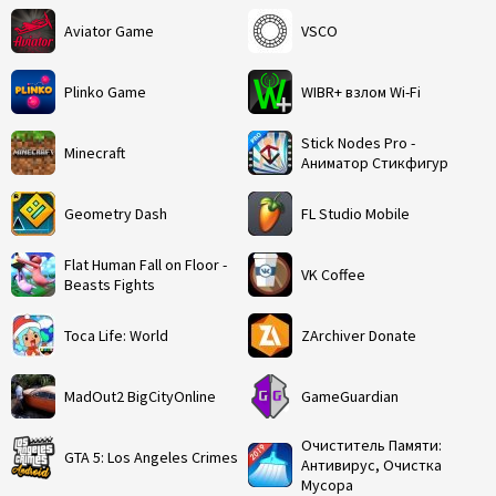
Aviator Game
VSCO
Plinko Game
WIBR+ взлом Wi-Fi
Stick Nodes Pro -
Minecraft
Аниматор Стикфигур
Geometry Dash
FL Studio Mobile
Flat Human Fall on Floor -
VK Coffee
Beasts Fights
Toca Life: World
ZArchiver Donate
MadOut2 BigCityOnline
GameGuardian
Очиститель Памяти:
GTA 5: Los Angeles Crimes
Антивирус, Очистка
Мусора