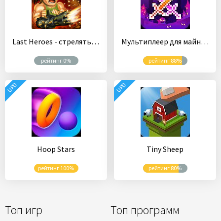
Last Heroes - стрелять и убивать зомби
Мультиплеер для майнкрафт
рейтинг 0%
рейтинг 88%
UPD
UPD
Hoop Stars
Tiny Sheep
рейтинг 100%
рейтинг 80%
Топ игр
Топ программ