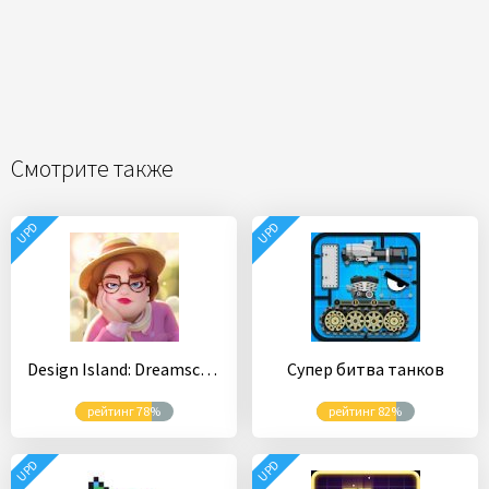
Смотрите также
UPD
UPD
Design Island: Dreamscapes
Супер битва танков
рейтинг 78%
рейтинг 82%
UPD
UPD