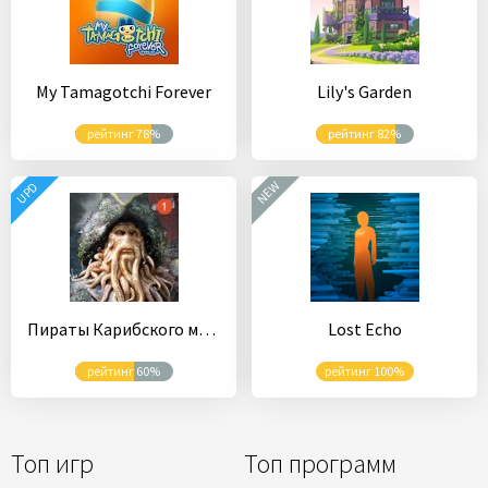
My Tamagotchi Forever
Lily's Garden
рейтинг 78%
рейтинг 82%
NEW
UPD
Пираты Карибского моря
Lost Echo
рейтинг 60%
рейтинг 100%
Топ игр
Топ программ