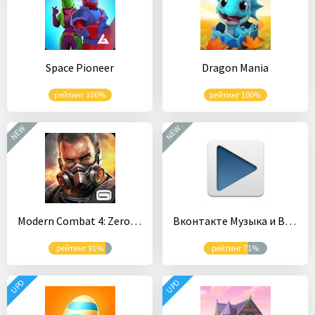
Space Pioneer
Dragon Mania
рейтинг 100%
рейтинг 100%
NEW
NEW
Modern Combat 4: Zero Hour
Вконтакте Музыка и Видео
рейтинг 91%
рейтинг 71%
UPD
UPD