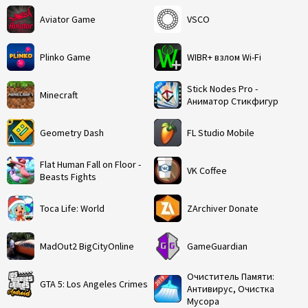
Aviator Game
VSCO
Plinko Game
WIBR+ взлом Wi-Fi
Stick Nodes Pro -
Minecraft
Аниматор Стикфигур
Geometry Dash
FL Studio Mobile
Flat Human Fall on Floor -
VK Coffee
Beasts Fights
Toca Life: World
ZArchiver Donate
MadOut2 BigCityOnline
GameGuardian
Очиститель Памяти:
GTA 5: Los Angeles Crimes
Антивирус, Очистка
Мусора