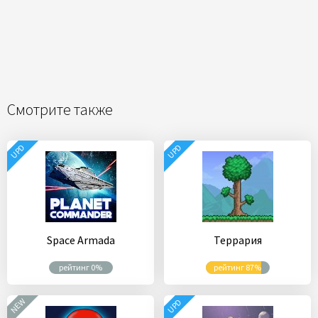
Смотрите также
UPD
UPD
Space Armada
Террария
рейтинг 0%
рейтинг 87%
NEW
UPD