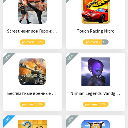
Street чемпион Герои: кунг Фу Игры
Touch Racing Nitro
рейтинг 100%
рейтинг 75%
NEW
NEW
Бесплатные военные игры танк: боевые машины боевые
Nimian Legends: Vandgels
рейтинг 100%
рейтинг 100%
NEW
UPD