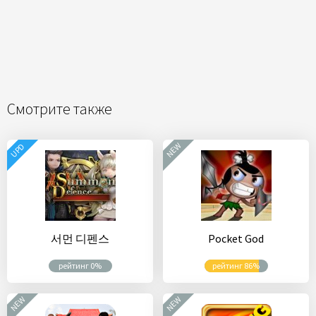
Смотрите также
NEW
UPD
서먼 디펜스
Pocket God
рейтинг 0%
рейтинг 86%
NEW
NEW