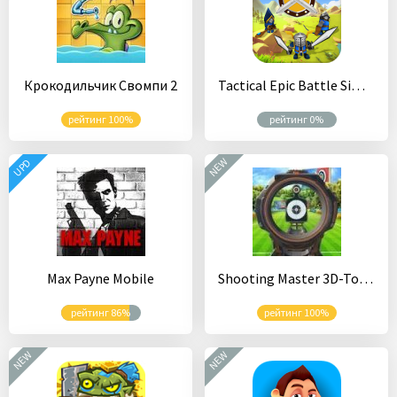
Крокодильчик Свомпи 2
Tactical Epic Battle Simulator
рейтинг 100%
рейтинг 0%
NEW
UPD
Max Payne Mobile
Shooting Master 3D-Top Sniper Shooter Online Games
рейтинг 86%
рейтинг 100%
NEW
NEW