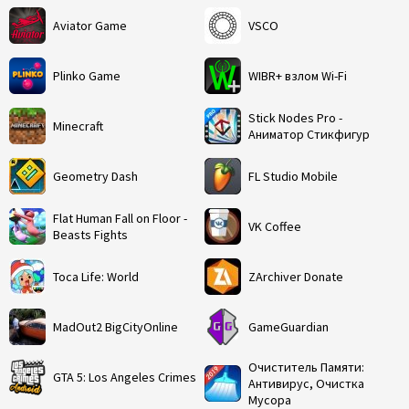
Aviator Game
VSCO
Plinko Game
WIBR+ взлом Wi-Fi
Stick Nodes Pro -
Minecraft
Аниматор Стикфигур
Geometry Dash
FL Studio Mobile
Flat Human Fall on Floor -
VK Coffee
Beasts Fights
Toca Life: World
ZArchiver Donate
MadOut2 BigCityOnline
GameGuardian
Очиститель Памяти:
GTA 5: Los Angeles Crimes
Антивирус, Очистка
Мусора