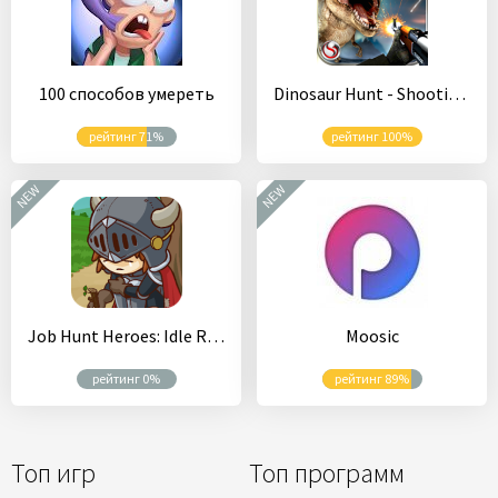
100 способов умереть
Dinosaur Hunt - Shooting Games
рейтинг 71%
рейтинг 100%
NEW
NEW
Job Hunt Heroes: Idle RPG
Moosic
рейтинг 0%
рейтинг 89%
Топ игр
Топ программ