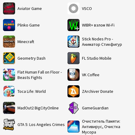
Aviator Game
VSCO
Plinko Game
WIBR+ взлом Wi-Fi
Stick Nodes Pro -
Minecraft
Аниматор Стикфигур
Geometry Dash
FL Studio Mobile
Flat Human Fall on Floor -
VK Coffee
Beasts Fights
Toca Life: World
ZArchiver Donate
MadOut2 BigCityOnline
GameGuardian
Очиститель Памяти:
GTA 5: Los Angeles Crimes
Антивирус, Очистка
Мусора