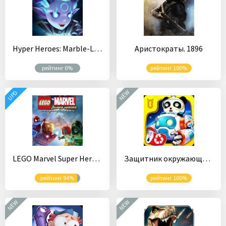
Hyper Heroes: Marble-Like RPG
Аристократы. 1896
рейтинг 0%
рейтинг 100%
NEW
UPD
LEGO Marvel Super Heroes
Защитник окружающей среды
рейтинг 94%
рейтинг 100%
NEW
NEW