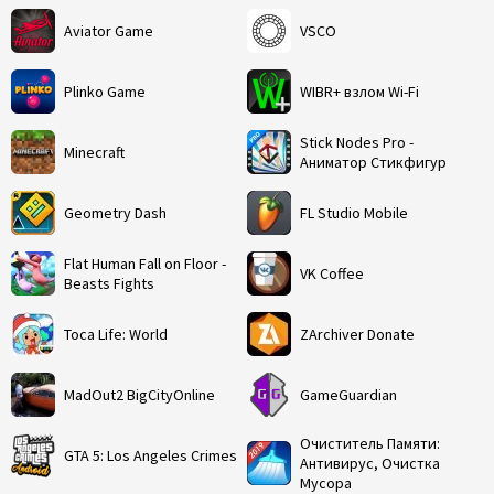
Aviator Game
VSCO
Plinko Game
WIBR+ взлом Wi-Fi
Stick Nodes Pro -
Minecraft
Аниматор Стикфигур
Geometry Dash
FL Studio Mobile
Flat Human Fall on Floor -
VK Coffee
Beasts Fights
Toca Life: World
ZArchiver Donate
MadOut2 BigCityOnline
GameGuardian
Очиститель Памяти:
GTA 5: Los Angeles Crimes
Антивирус, Очистка
Мусора