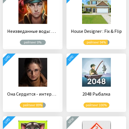
Неизведанные воды: Королевский порт
House Designer : Fix & Flip
рейтинг 0%
рейтинг 94%
UPD
UPD
Она Сердится - интерактивный триллер
2048 Рыбалка
рейтинг 89%
рейтинг 100%
NEW
UPD