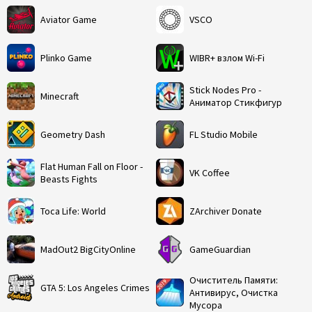
Aviator Game
VSCO
Plinko Game
WIBR+ взлом Wi-Fi
Stick Nodes Pro -
Minecraft
Аниматор Стикфигур
Geometry Dash
FL Studio Mobile
Flat Human Fall on Floor -
VK Coffee
Beasts Fights
Toca Life: World
ZArchiver Donate
MadOut2 BigCityOnline
GameGuardian
Очиститель Памяти:
GTA 5: Los Angeles Crimes
Антивирус, Очистка
Мусора