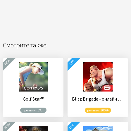
Смотрите также
NEW
UPD
Golf Star™
Blitz Brigade - онлайн угар!
рейтинг 0%
рейтинг 100%
NEW
UPD