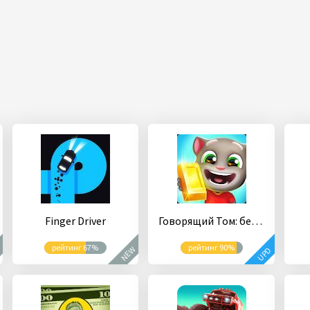
Finger Driver
Говорящий Том: бег за золотом
рейтинг 67%
рейтинг 90%
W
NEW
UPD