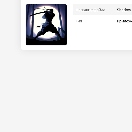
Название файла
Shadow 
Тип
Приложе