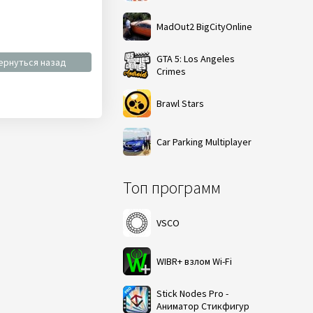
MadOut2 BigCityOnline
GTA 5: Los Angeles
ернуться назад
Crimes
Brawl Stars
Car Parking Multiplayer
Топ программ
VSCO
WIBR+ взлом Wi-Fi
Stick Nodes Pro -
Аниматор Стикфигур