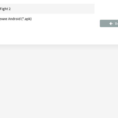
Fight 2
ние Android (*.apk)
В