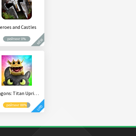
eroes and Castles
рейтинг 0%
NEW
Dragons: Titan Uprising
рейтинг 88%
UPD