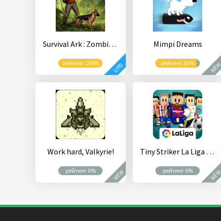
Survival Ark : Zombie Plague Island
Mimpi Dreams
рейтинг 100%
рейтинг 93%
NE
UPD
Work hard, Valkyrie!
Tiny Striker La Liga - Best Penalty Shootout Game
рейтинг 0%
рейтинг 0%
NEW
NE