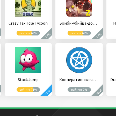
Crazy Taxi Idle Tycoon
Зомби-убийца-дорожный жнец
H
рейтинг 67%
рейтинг 67%
W
NEW
NEW
Stack Jump
Кооперативная карточная игра «Досье Дрездена»
рейтинг 71%
рейтинг 0%
W
NEW
UPD