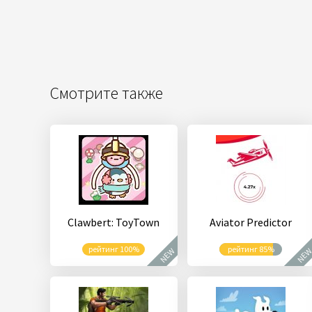
Смотрите также
Clawbert: ToyTown
Aviator Predictor
рейтинг 100%
рейтинг 85%
NEW
NE