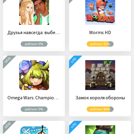
Друзья навсегда: выбери свою историю уже сейчас 19
Worms HD
рейтинг 0%
рейтинг 82%
NEW
UPD
Omega Wars: Champions of the Galaxy
Замок короля обороны
рейтинг 0%
рейтинг 86%
NEW
UPD