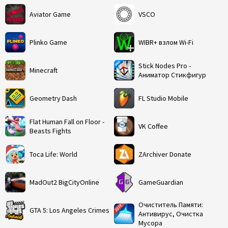
Aviator Game
VSCO
Plinko Game
WIBR+ взлом Wi-Fi
Stick Nodes Pro -
Minecraft
Аниматор Стикфигур
Geometry Dash
FL Studio Mobile
Flat Human Fall on Floor -
VK Coffee
Beasts Fights
Toca Life: World
ZArchiver Donate
MadOut2 BigCityOnline
GameGuardian
Очиститель Памяти:
GTA 5: Los Angeles Crimes
Антивирус, Очистка
Мусора