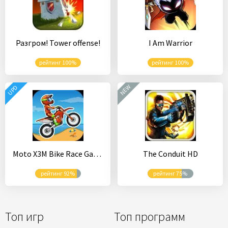
Разгром! Tower offense!
I Am Warrior
рейтинг 100%
рейтинг 100%
NEW
UPD
Moto X3M Bike Race Game
The Conduit HD
рейтинг 92%
рейтинг 75%
Топ игр
Топ программ