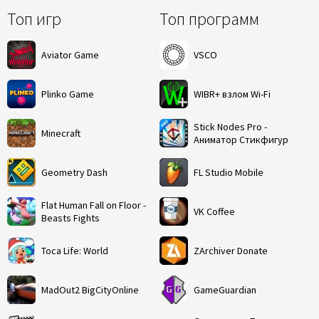
Топ игр
Топ программ
Aviator Game
VSCO
Plinko Game
WIBR+ взлом Wi-Fi
Stick Nodes Pro -
Minecraft
Аниматор Стикфигур
Geometry Dash
FL Studio Mobile
Flat Human Fall on Floor -
VK Coffee
Beasts Fights
Toca Life: World
ZArchiver Donate
MadOut2 BigCityOnline
GameGuardian