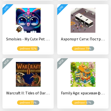
UPD
UPD
Smolsies - My Cute Pet House
Аэропорт Сити: Построй город
рейтинг 92%
рейтинг 79%
NEW
NEW
Warcraft II: Tides of Darkness
Family Age: красивая ферма с интересным сюжетом
рейтинг 75%
рейтинг 67%