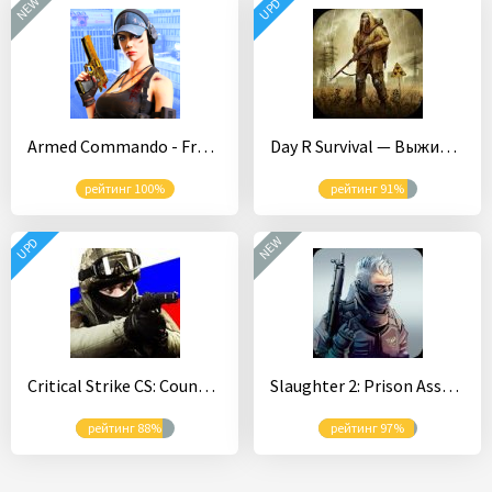
NEW
UPD
Armed Commando - Free Third Person Shooting Game
Day R Survival — Выживание в Апокалипсис СССР
рейтинг 100%
рейтинг 91%
NEW
UPD
Critical Strike CS: Counter Terrorist Online FPS
Slaughter 2: Prison Assault
рейтинг 88%
рейтинг 97%