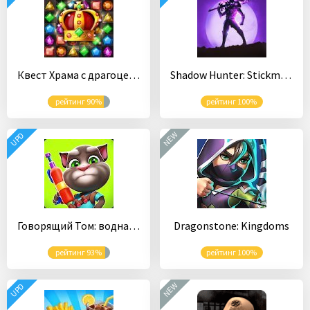
Квест Храма с драгоценностями
Shadow Hunter: Stickman Legends Offline RPG
рейтинг 90%
рейтинг 100%
NEW
UPD
Говорящий Том: водная битва
Dragonstone: Kingdoms
рейтинг 93%
рейтинг 100%
NEW
UPD