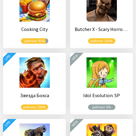
Cooking City
Butcher X - Scary Horror Game / Escape from hospital
рейтинг 92%
рейтинг 100%
NEW
UPD
Звезда Бокса
Idol Evolution: SP
рейтинг 100%
рейтинг 0%
NEW
UPD