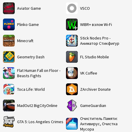
Aviator Game
VSCO
Plinko Game
WIBR+ взлом Wi-Fi
Stick Nodes Pro -
Minecraft
Аниматор Стикфигур
Geometry Dash
FL Studio Mobile
Flat Human Fall on Floor -
VK Coffee
Beasts Fights
Toca Life: World
ZArchiver Donate
MadOut2 BigCityOnline
GameGuardian
Очиститель Памяти:
GTA 5: Los Angeles Crimes
Антивирус, Очистка
Мусора