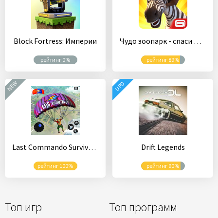
Block Fortress: Империи
Чудо зоопарк - спаси животных!
рейтинг 0%
рейтинг 89%
NEW
UPD
Last Commando Survival: Free Shooting Games
Drift Legends
рейтинг 100%
рейтинг 90%
Топ игр
Топ программ