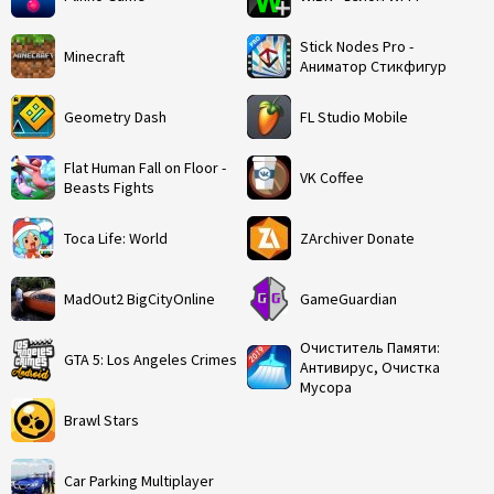
Stick Nodes Pro -
Minecraft
Аниматор Стикфигур
Geometry Dash
FL Studio Mobile
Flat Human Fall on Floor -
VK Coffee
Beasts Fights
Toca Life: World
ZArchiver Donate
MadOut2 BigCityOnline
GameGuardian
Очиститель Памяти:
GTA 5: Los Angeles Crimes
Антивирус, Очистка
Мусора
Brawl Stars
Car Parking Multiplayer