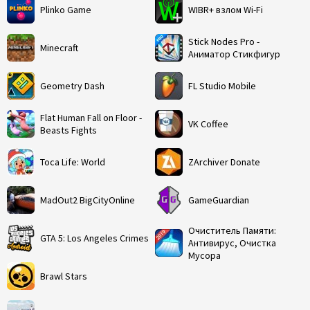
Plinko Game
WIBR+ взлом Wi-Fi
Stick Nodes Pro -
Minecraft
Аниматор Стикфигур
Geometry Dash
FL Studio Mobile
Flat Human Fall on Floor -
VK Coffee
Beasts Fights
Toca Life: World
ZArchiver Donate
MadOut2 BigCityOnline
GameGuardian
Очиститель Памяти:
GTA 5: Los Angeles Crimes
Антивирус, Очистка
Мусора
Brawl Stars