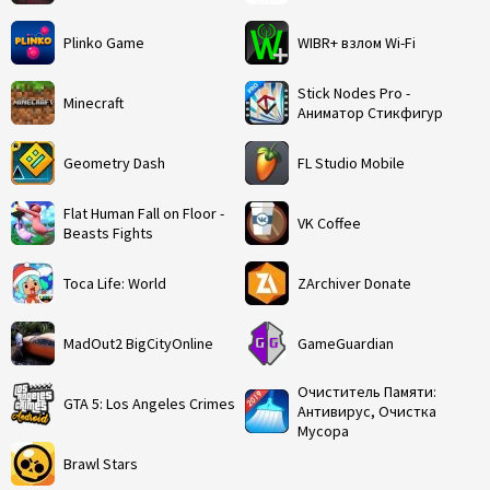
Plinko Game
WIBR+ взлом Wi-Fi
Stick Nodes Pro -
Minecraft
Аниматор Стикфигур
Geometry Dash
FL Studio Mobile
Flat Human Fall on Floor -
VK Coffee
Beasts Fights
Toca Life: World
ZArchiver Donate
MadOut2 BigCityOnline
GameGuardian
Очиститель Памяти:
GTA 5: Los Angeles Crimes
Антивирус, Очистка
Мусора
Brawl Stars