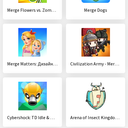
Merge Flowers vs. Zombies
Merge Dogs
Merge Matters: Дизайн и ремонт дома c загадками
Civilization Army - Merge Idle
Cybershock: TD Idle & Merge
Arena of Insect Kingdom Knights