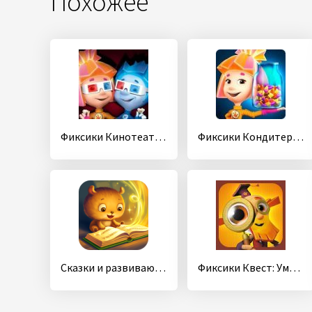
Похожее
Фиксики Кинотеатр: Смотреть Мультики для Детей
Фиксики Кондитерская Фабрика: Шоколадный Торт
Сказки и развивающие игры для детей, малышей
Фиксики Квест: Умные игры для детей