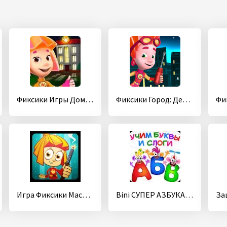
Фиксики Игры Дом Мечты, Мемори и Пазлы для детей
Фиксики Город: Детские игры
Игра Фиксики Мастера
Bini СУПЕР АЗБУКА для детей и алфавит для малышей!