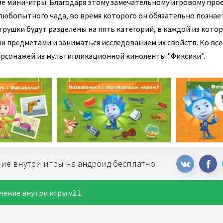
 мини-игры. Благодаря этому замечательному игровому про
 любопытного чада, во время которого он обязательно познае
рушки будут разделены на пять категорий, в каждой из кото
 предметами и заниматься исследованием их свойств. Ко все
ерсонажей из мультипликационной киноленты "Фиксики".
ие внутри игры на андроид бесплатно
чение внутри игры v2.1