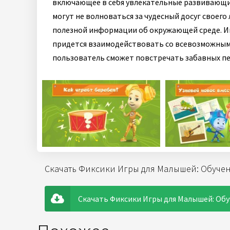
включающее в себя увлекательные развивающие
могут не волноваться за чудесный досуг своего
полезной информации об окружающей среде. Иг
придется взаимодействовать со всевозможными
пользователь сможет повстречать забавных п
Скачать Фиксики Игры для Малышей: Обучен
Скачать Фиксики Игры для Малышей: Обу