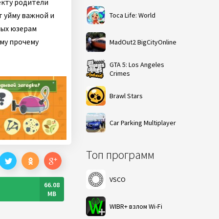
екту родители
т уйму важной и
Toca Life: World
рых юзерам
му прочему
MadOut2 BigCityOnline
GTA 5: Los Angeles
Crimes
Brawl Stars
Car Parking Multiplayer
Топ программ
VSCO
66.08
MB
WIBR+ взлом Wi-Fi