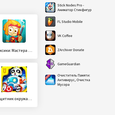
Stick Nodes Pro -
Аниматор Стикфигур
FL Studio Mobile
VK Coffee
ZArchiver Donate
Фиксики: Мастера На Вертолётах! Игры для детей!
GameGuardian
Очиститель Памяти:
Антивирус, Очистка
Мусора
Защитник окружающей среды