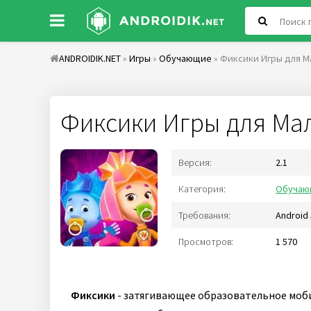
ANDROIDIK.NET
»
Игры
»
Обучающие
» Фиксики Игры для М
Фиксики Игры для Ма
Версия:
2.1
Категория:
Обучаю
Требования:
Android 
Просмотров:
1 570
Фиксики
- затягивающее образовательное моби