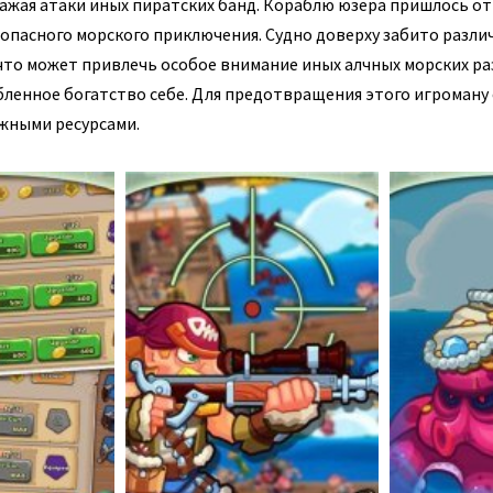
ражая атаки иных пиратских банд. Кораблю юзера пришлось о
 опасного морского приключения. Судно доверху забито разл
то может привлечь особое внимание иных алчных морских ра
абленное богатство себе. Для предотвращения этого игроману
жными ресурсами.