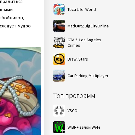
тправиться
ичными
Toca Life: World
збойников,
 следует мудро
MadOut2 BigCityOnline
GTA 5: Los Angeles
Crimes
Brawl Stars
Car Parking Multiplayer
Топ программ
VSCO
WIBR+ взлом Wi-Fi