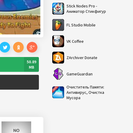
Stick Nodes Pro -
Аниматор Стикфигур
FL Studio Mobile
VK Coffee
ZArchiver Donate
50.89
MB
GameGuardian
Очиститель Памяти:
Антивирус, Очистка
Мусора