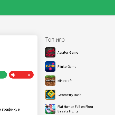
Топ игр
Aviator Game
Plinko Game
1
0
Minecraft
Geometry Dash
Flat Human Fall on Floor -
 графику и
Beasts Fights