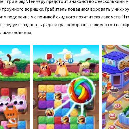
е "три в ряд". Геймеру предстоит знакомство с несколькими
троумного воришки. Грабитель повадился воровать у них хр
оим подопечным с поимкой ехидного похитителя лакомств. Чт
ю следует создавать ряды из разнообразных элементов на ви
 исчезновения.