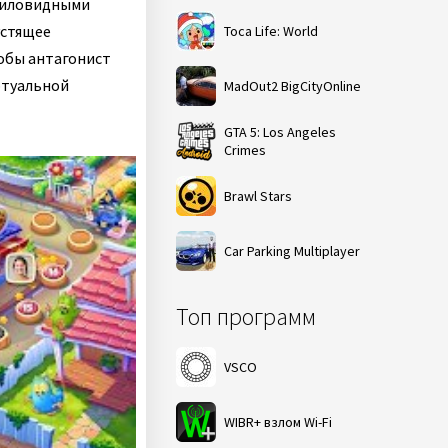
 миловидными
устящее
Toca Life: World
обы антагонист
ртуальной
MadOut2 BigCityOnline
GTA 5: Los Angeles
Crimes
Brawl Stars
Car Parking Multiplayer
Топ программ
VSCO
WIBR+ взлом Wi-Fi