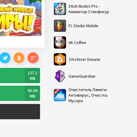
Stick Nodes Pro -
Аниматор Стикфигур
FL Studio Mobile
VK Coffee
ZArchiver Donate
127.1
GameGuardian
MB
Очиститель Памяти:
55.59
Антивирус, Очистка
MB
Мусора