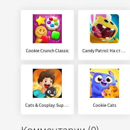
Cookie Crunch Classic
Candy Patrol: На страже конфет
Cats & Cosplay: Superhero TD Battles
Cookie Cats