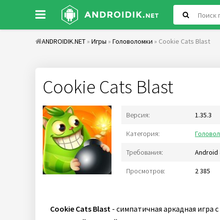
ANDROIDIK.NET
»
Игры
»
Головоломки
» Cookie Cats Blast
Cookie Cats Blast
Версия:
1.35.3
Категория:
Голово
Требования:
Android 
Просмотров:
2 385
Cookie Cats Blast
- симпатичная аркадная игра