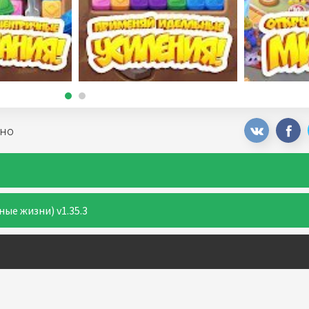
тно
ные жизни) v1.35.3