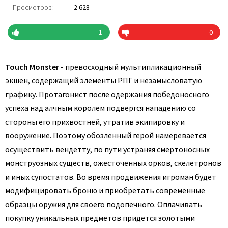
Просмотров:
2 628
1
0
Touch Monster
- превосходный мультипликационный
экшен, содержащий элементы РПГ и незамысловатую
графику. Протагонист после одержания победоносного
успеха над алчным королем подвергся нападению со
стороны его прихвостней, утратив экипировку и
вооружение. Поэтому обозленный герой намеревается
осуществить вендетту, по пути устраняя смертоносных
монструозных существ, ожесточенных орков, скелетронов
и иных супостатов. Во время продвижения игроман будет
модифицировать броню и приобретать современные
образцы оружия для своего подопечного. Оплачивать
покупку уникальных предметов придется золотыми