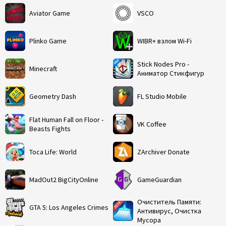
Aviator Game
VSCO
Plinko Game
WIBR+ взлом Wi-Fi
Stick Nodes Pro -
Minecraft
Аниматор Стикфигур
Geometry Dash
FL Studio Mobile
Flat Human Fall on Floor -
VK Coffee
Beasts Fights
Toca Life: World
ZArchiver Donate
MadOut2 BigCityOnline
GameGuardian
Очиститель Памяти:
GTA 5: Los Angeles Crimes
Антивирус, Очистка
Мусора