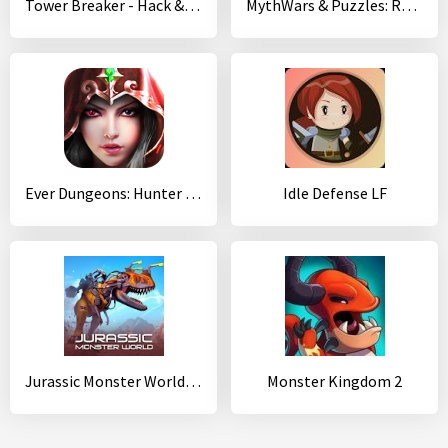
Tower Breaker - Hack & Slash
MythWars & Puzzles: RPG «три в ряд»
Ever Dungeons: Hunter King
Idle Defense LF
Jurassic Monster World: Dinosaur War 3D FPS
Monster Kingdom 2