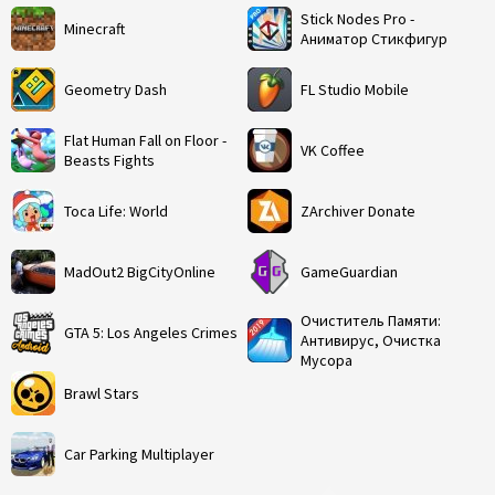
Stick Nodes Pro -
Minecraft
Аниматор Стикфигур
Geometry Dash
FL Studio Mobile
Flat Human Fall on Floor -
VK Coffee
Beasts Fights
Toca Life: World
ZArchiver Donate
MadOut2 BigCityOnline
GameGuardian
Очиститель Памяти:
GTA 5: Los Angeles Crimes
Антивирус, Очистка
Мусора
Brawl Stars
Car Parking Multiplayer