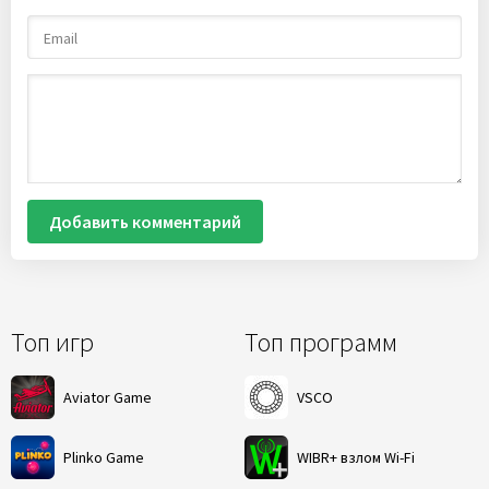
Добавить комментарий
Топ игр
Топ программ
Aviator Game
VSCO
Plinko Game
WIBR+ взлом Wi-Fi