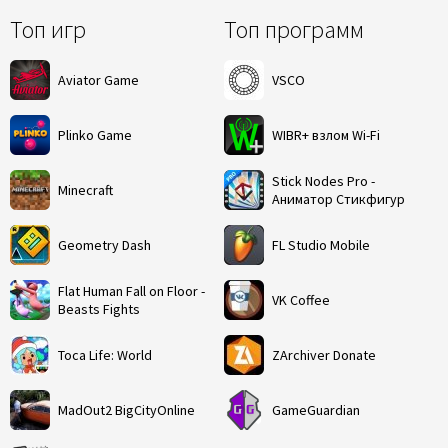
Топ игр
Топ программ
Aviator Game
VSCO
Plinko Game
WIBR+ взлом Wi-Fi
Stick Nodes Pro -
Minecraft
Аниматор Стикфигур
Geometry Dash
FL Studio Mobile
Flat Human Fall on Floor -
VK Coffee
Beasts Fights
Toca Life: World
ZArchiver Donate
MadOut2 BigCityOnline
GameGuardian