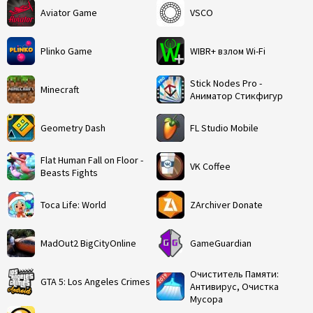
Aviator Game
VSCO
Plinko Game
WIBR+ взлом Wi-Fi
Stick Nodes Pro -
Minecraft
Аниматор Стикфигур
Geometry Dash
FL Studio Mobile
Flat Human Fall on Floor -
VK Coffee
Beasts Fights
Toca Life: World
ZArchiver Donate
MadOut2 BigCityOnline
GameGuardian
Очиститель Памяти:
GTA 5: Los Angeles Crimes
Антивирус, Очистка
Мусора