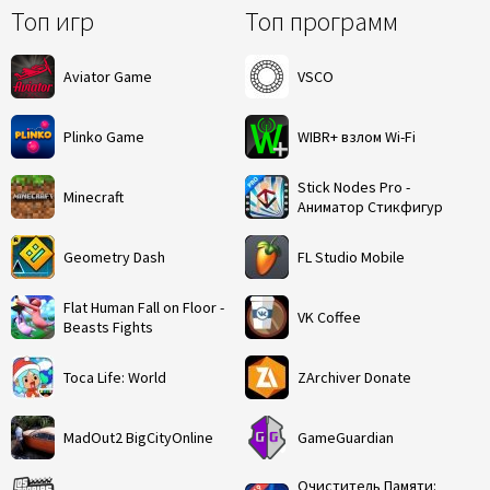
Топ игр
Топ программ
Aviator Game
VSCO
Plinko Game
WIBR+ взлом Wi-Fi
Stick Nodes Pro -
Minecraft
Аниматор Стикфигур
Geometry Dash
FL Studio Mobile
Flat Human Fall on Floor -
VK Coffee
Beasts Fights
Toca Life: World
ZArchiver Donate
MadOut2 BigCityOnline
GameGuardian
Очиститель Памяти: