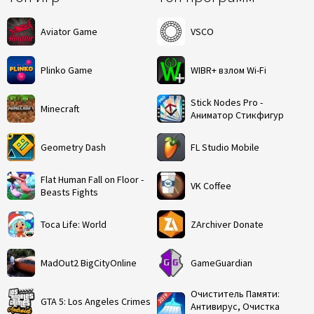
Aviator Game
VSCO
Plinko Game
WIBR+ взлом Wi-Fi
Stick Nodes Pro -
Minecraft
Аниматор Стикфигур
Geometry Dash
FL Studio Mobile
Flat Human Fall on Floor -
VK Coffee
Beasts Fights
Toca Life: World
ZArchiver Donate
MadOut2 BigCityOnline
GameGuardian
Очиститель Памяти:
GTA 5: Los Angeles Crimes
Антивирус, Очистка