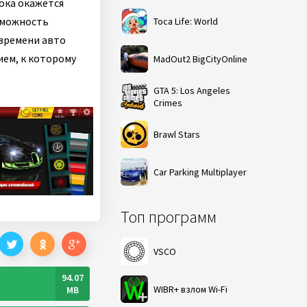
ока окажется
озможность
Toca Life: World
 времени авто
ием, к которому
MadOut2 BigCityOnline
GTA 5: Los Angeles
Crimes
Brawl Stars
Car Parking Multiplayer
Топ программ
VSCO
94.07
WIBR+ взлом Wi-Fi
MB