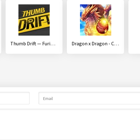
Thumb Drift — Furious Car Drifting & Racing Game
Dragon x Dragon - City Sim Game