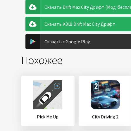
Скачать Drift Max City Дрифт (Мод: беспл
Скачать КЭШ Drift Max City Дрифт
Скачать с Google Play
Похожее
Pick Me Up
City Driving 2