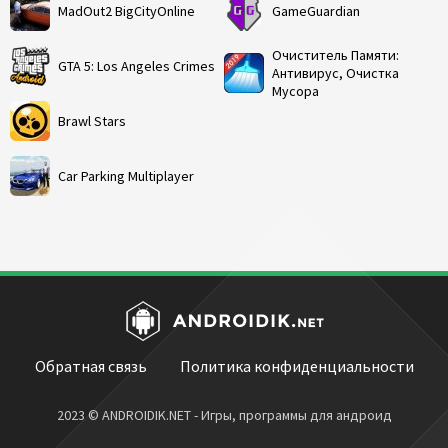
MadOut2 BigCityOnline
GameGuardian
Очиститель Памяти:
GTA 5: Los Angeles Crimes
Антивирус, Очистка
Мусора
Brawl Stars
Car Parking Multiplayer
Обратная связь
Политика конфиденциальности
2023 © ANDROIDIK.NET - Игры, программы для андроид