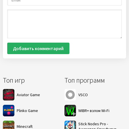
Добавить комментарий
Топ игр
Топ программ
Aviator Game
VSCO
Plinko Game
WIBR+ взлом Wi-Fi
Stick Nodes Pro -
Minecraft