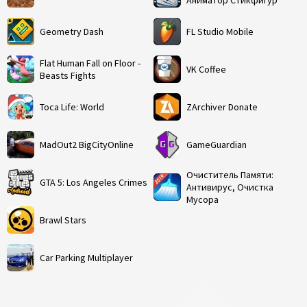
Аниматор Стикфигур
Geometry Dash
FL Studio Mobile
Flat Human Fall on Floor -
VK Coffee
Beasts Fights
Toca Life: World
ZArchiver Donate
MadOut2 BigCityOnline
GameGuardian
Очиститель Памяти:
GTA 5: Los Angeles Crimes
Антивирус, Очистка
Мусора
Brawl Stars
Car Parking Multiplayer