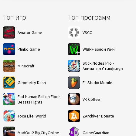
Топ игр
Топ программ
Aviator Game
VSCO
Plinko Game
WIBR+ взлом Wi-Fi
Stick Nodes Pro -
Minecraft
Аниматор Стикфигур
Geometry Dash
FL Studio Mobile
Flat Human Fall on Floor -
VK Coffee
Beasts Fights
Toca Life: World
ZArchiver Donate
MadOut2 BigCityOnline
GameGuardian