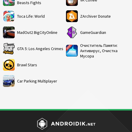
Beasts Fights
Toca Life: World
ZArchiver Donate
MadOut2 BigCityOnline
GameGuardian
Очиститель Памяти:
GTA 5: Los Angeles Crimes
Антивирус, Очистка
Мусора
Brawl Stars
Car Parking Multiplayer