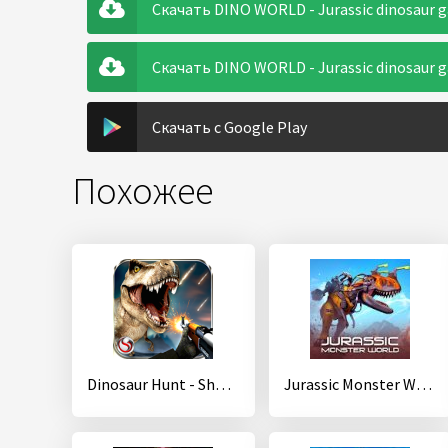
Скачать DINO WORLD - Jurassic dinosaur g
Скачать DINO WORLD - Jurassic dinosaur g
Скачать с Google Play
Похожее
Dinosaur Hunt - Shooting Games
Jurassic Monster World: Dinosaur War 3D FPS