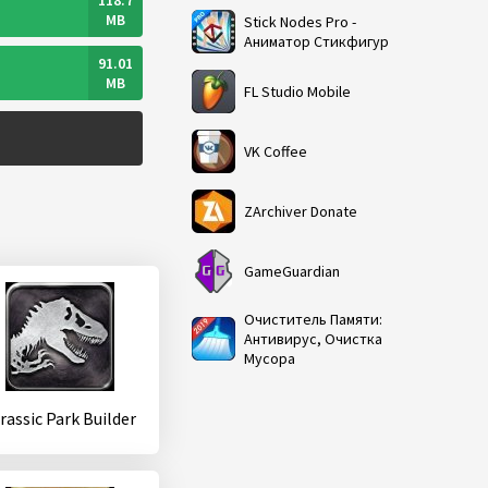
118.7
MB
Stick Nodes Pro -
Аниматор Стикфигур
91.01
MB
FL Studio Mobile
VK Coffee
ZArchiver Donate
GameGuardian
Очиститель Памяти:
Антивирус, Очистка
Мусора
rassic Park Builder