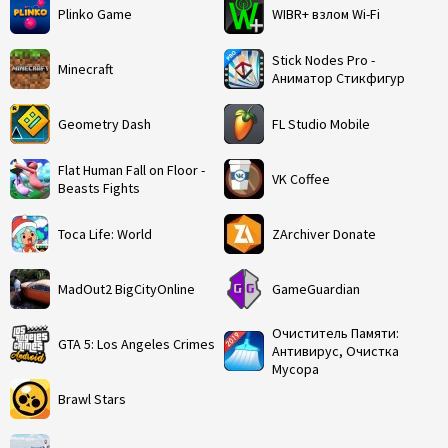
Plinko Game
WIBR+ взлом Wi-Fi
Stick Nodes Pro -
Minecraft
Аниматор Стикфигур
Geometry Dash
FL Studio Mobile
Flat Human Fall on Floor -
VK Coffee
Beasts Fights
Toca Life: World
ZArchiver Donate
MadOut2 BigCityOnline
GameGuardian
Очиститель Памяти:
GTA 5: Los Angeles Crimes
Антивирус, Очистка
Мусора
Brawl Stars