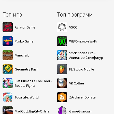
Топ игр
Топ программ
Aviator Game
VSCO
Plinko Game
WIBR+ взлом Wi-Fi
Stick Nodes Pro -
Minecraft
Аниматор Стикфигур
Geometry Dash
FL Studio Mobile
Flat Human Fall on Floor -
VK Coffee
Beasts Fights
Toca Life: World
ZArchiver Donate
MadOut2 BigCityOnline
GameGuardian