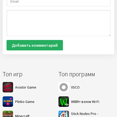
Добавить комментарий
Топ игр
Топ программ
Aviator Game
VSCO
Plinko Game
WIBR+ взлом Wi-Fi
Stick Nodes Pro -
Minecraft