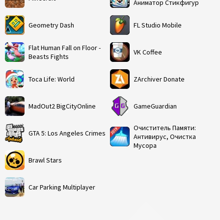
Аниматор Стикфигур
Geometry Dash
FL Studio Mobile
Flat Human Fall on Floor -
VK Coffee
Beasts Fights
Toca Life: World
ZArchiver Donate
MadOut2 BigCityOnline
GameGuardian
Очиститель Памяти:
GTA 5: Los Angeles Crimes
Антивирус, Очистка
Мусора
Brawl Stars
Car Parking Multiplayer