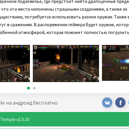
 мрачном подземелье, где предстоит найти драгоценные предм
, что эти места наполнены страшными созданиями, а также их
уществами, потребуется использовать разное оружие. Также 
ут в сражениях. В распоряжении геймера будет оружие, кото
собенной атмосферой, которая поможет полностью погрузитьс
ple на андроид бесплатно
Temple v1.5.10