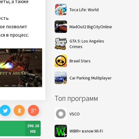
еты, а также
Toca Life: World
есть
рое позволит
MadOut2 BigCityOnline
я в процесс.
GTA 5: Los Angeles
Crimes
Brawl Stars
Car Parking Multiplayer
Топ программ
VSCO
396.38
WIBR+ взлом Wi-Fi
MB