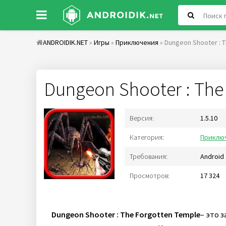
ANDROIDIK.NET
»
Игры
»
Приключения
» Dungeon Shooter : 
Dungeon Shooter : The
Версия:
1.5.10
Категория:
Приклю
Требования:
Android 
Просмотров:
17 324
Dungeon Shooter : The Forgotten Temple
– это 