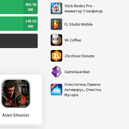
456.98
Stick Nodes Pro -
MB
Аниматор Стикфигур
149.03
FL Studio Mobile
MB
VK Coffee
ZArchiver Donate
GameGuardian
Очиститель Памяти:
Антивирус, Очистка
Мусора
Alien Shooter