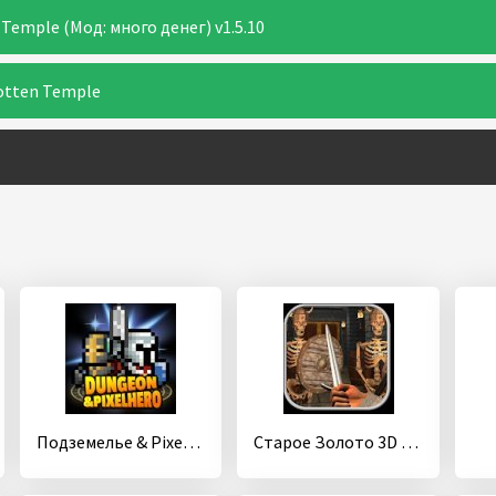
Temple (Мод: много денег) v1.5.10
otten Temple
Подземелье & Pixel Герой(Dungeon&PixelHero)
Старое Золото 3D - Экшен РПГ