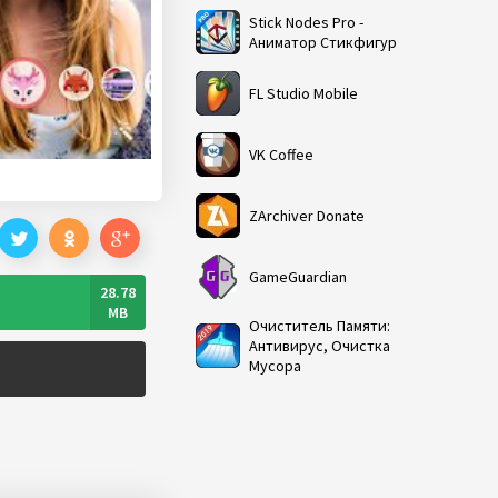
Stick Nodes Pro -
Аниматор Стикфигур
FL Studio Mobile
VK Coffee
ZArchiver Donate
GameGuardian
28.78
MB
Очиститель Памяти:
Антивирус, Очистка
Мусора