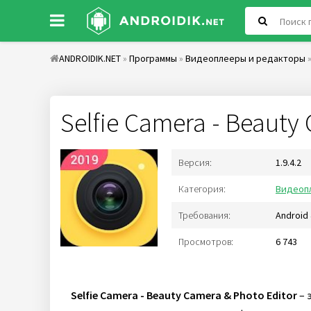
ANDROIDIK.NET
»
Программы
»
Видеоплееры и редакторы
»
Selfie Camera - Beauty
Версия:
1.9.4.2
Категория:
Видеоп
Требования:
Android 
Просмотров:
6 743
Selfie Camera - Beauty Camera & Photo Editor
– 